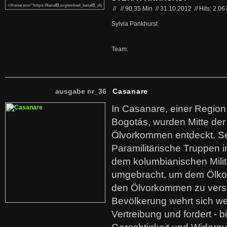
//
//
90,35 Min
//
31.10.2012
//
Hits: 2.06
Sylvia Pankhurst
Team:
ausgabe nr_36
Casanare
In Casanare, einer Regio
Bogotás, wurden Mitte der
Ölvorkommen entdeckt. S
Paramilitärische Truppen 
dem kolumbianischen Mili
umgebracht, um dem Ölko
den Ölvorkommen zu versc
Bevölkerung wehrt sich we
Vertreibung und fordert - b