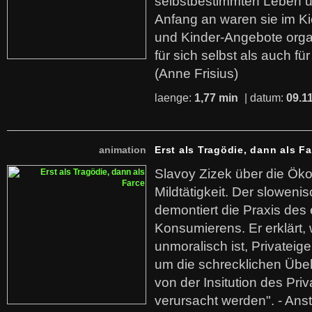
selbstbestimmten Leben u
Anfang an waren sie im Kie
und Kinder-Angebote organ
für sich selbst als auch fü
(Anne Frisius)
laenge:
1,77 min
| datum:
09.1
animation
Erst als Tragödie, dann als F
Slavoy Zizek über die Ök
Mildtätigkeit. Der sloweni
demontiert die Praxis des
Konsumierens. Er erklärt,
unmoralisch ist, Privatei
um die schrecklichen Übe
von der Insitution des Pri
verursacht werden". - Ans