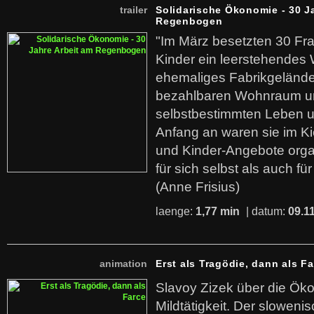
trailer
Solidarische Ökonomie - 30 J
Regenbogen
"Im März besetzten 30 Fr
Kinder ein leerstehende
ehemaliges Fabrikgelände.
bezahlbaren Wohnraum u
selbstbestimmten Leben u
Anfang an waren sie im Kie
und Kinder-Angebote organ
für sich selbst als auch fü
(Anne Frisius)
laenge:
1,77 min
| datum:
09.1
animation
Erst als Tragödie, dann als F
Slavoy Zizek über die Ök
Mildtätigkeit. Der sloweni