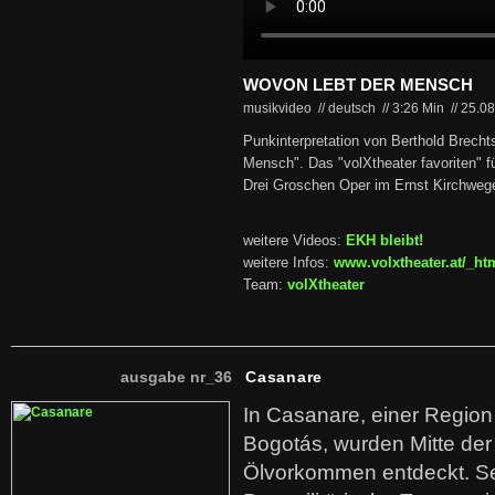
WOVON LEBT DER MENSCH
musikvideo // deutsch
//
3:26 Min
//
25.0
Punkinterpretation von Berthold Brecht
Mensch". Das "volXtheater favoriten" f
Drei Groschen Oper im Ernst Kirchwege
weitere Videos:
EKH bleibt!
weitere Infos:
www.volxtheater.at/_htm
Team:
volXtheater
ausgabe nr_36
Casanare
In Casanare, einer Regio
Bogotás, wurden Mitte der
Ölvorkommen entdeckt. S