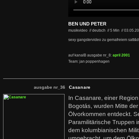
BEN UND PETER
musikvideo // deutsch
//
5 Min
//
03.05.2
sexy gangstervideo zu gemafreiem satt&d
auf kanalB ausgabe nr_8:
april 2001
Team: jan poppenhagen
ausgabe nr_36
Casanare
In Casanare, einer Regio
Bogotás, wurden Mitte der
Ölvorkommen entdeckt. S
Paramilitärische Truppen 
dem kolumbianischen Mili
umgebracht, um dem Ölko