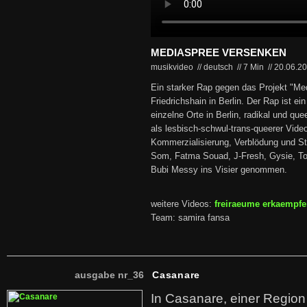
MEDIASPREE VERSENKEN
musikvideo // deutsch
//
7 Min
//
20.06.2
Ein starker Rap gegen das Projekt "Me
Friedrichshain in Berlin. Der Rap ist ei
einzelne Orte in Berlin, radikal und que
als lesbisch-schwul-trans-queerer Vide
Kommerzialisierung, Verblödung und St
Som, Fatma Souad, J-Fresh, Gysie, Ton
Bubi Messy ins Visier genommen.
weitere Videos:
freiraeume erkaempf
Team: samira fansa
ausgabe nr_36
Casanare
In Casanare, einer Regio