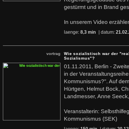
gestürmt und in Brand ges
In unserem Video erzählen
laenge:
8,3 min
| datum:
21.02
vortrag
Wie sozialistisch war der "rea
Sozialismus"?
01.11.2011, Berlin - Zwei
in der Veranstaltungsreihe
Kommunismus?". Auf dem
Hürtgen, Helmut Bock, Chr
Landmesser, Anne Seeck, 
Veranstalterin: Selbsthilf
Kommunismus (SEK)
laenge:
150 min
| datum:
20.12