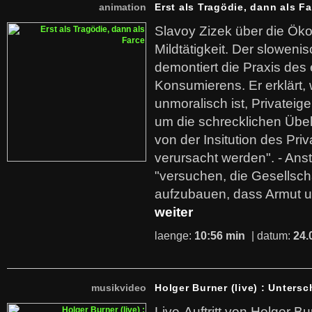
animation
Erst als Tragödie, dann als F
Slavoy Zizek über die Ök
Mildtätigkeit. Der sloweni
demontiert die Praxis des
Konsumierens. Er erklärt,
unmoralisch ist, Privatei
um die schrecklichen Übe
von der Insitution des Pri
verursacht werden". - Ans
"versuchen, die Gesellsch
aufzubauen, dass Armut u
weiter
laenge:
10:56 min
| datum:
24.
musikvideo
Holger Burner (live) : Untersc
Live-Auftritt von Holger Bu