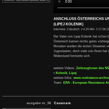
ANSCHLUSS ÖSTERREICHS U
(LIPEJ KOLENIK)
interview // deutsch
//
4:20 Min
//
17.06.
Der Vater von Lipej Kolenik hat schon b
Österreich kamen nichts gutes vorherg
Monaten wurden die ersten Slowener ver
Jugoslawien, doch viele von ihnen hat d
Widerstand formierte sich.
weitere Videos:
ZeitzeugInnen des N
•
Kolenik, Lipej
weitere Infos:
www.restistance-archiv
Team:
ERA - European Resistance Ar
ausgabe nr_36
Casanare