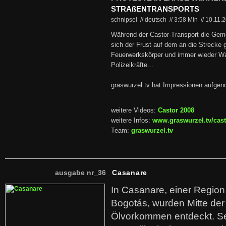
STRAßENTRANSPORTS
schnipsel // deutsch
//
3:58 Min
//
10.11.
Während der Castor-Transport die Geme
sich der Frust auf dem an die Strecke
Feuerwerkskörper und immer wieder Wa
Polizeikräfte...
graswurzel.tv hat Impressionen aufge
weitere Videos:
Castor 2008
weitere Infos:
www.graswurzel.tv/cas
Team:
graswurzel.tv
ausgabe nr_36
Casanare
In Casanare, einer Regio
Bogotás, wurden Mitte der
Ölvorkommen entdeckt. S