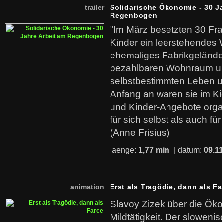
trailer
Solidarische Ökonomie - 30 J
Regenbogen
"Im März besetzten 30 Fr
Kinder ein leerstehende
ehemaliges Fabrikgelände.
bezahlbaren Wohnraum u
selbstbestimmten Leben u
Anfang an waren sie im Kie
und Kinder-Angebote organ
für sich selbst als auch fü
(Anne Frisius)
laenge:
1,77 min
| datum:
09.1
animation
Erst als Tragödie, dann als F
Slavoy Zizek über die Ök
Mildtätigkeit. Der sloweni