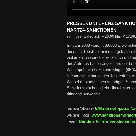
PRESSEKONFERENZ SANKTI
HARTZ4-SANKTIONEN
schnipsel // deutsch
//
20:00 Min
//
17.08
Im Jahr 2008 waren 789.000 Erwerbslos
denen ihr Existenzminimum gekürzt ode
vielen Fällen war dies willkürlich und rec
des Aufrufes halten angesichts der hohe
Widersprüche (37 %) und Klagen (65 %)
Personalsituation in den Jobcentern wi
Wirtschaftskrise einen sofortigen Stop
Sanktionspraxis und ein Überdenken de
dringend notwendig.
weitere Videos:
Widerstand gegen So
weitere Infos:
www.sanktionsmorator
Team:
Bündnis für ein Sanktionsmor