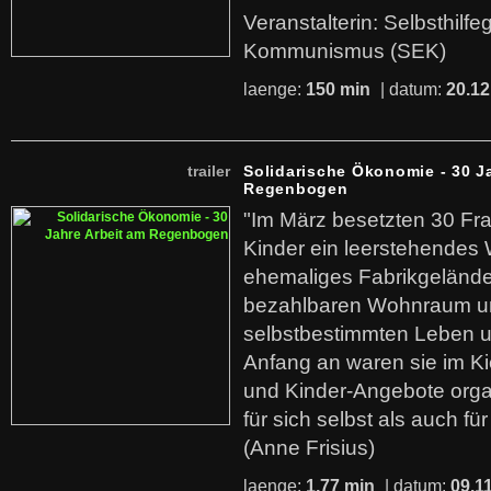
Veranstalterin: Selbsthilf
Kommunismus (SEK)
laenge:
150 min
| datum:
20.12
trailer
Solidarische Ökonomie - 30 J
Regenbogen
"Im März besetzten 30 Fr
Kinder ein leerstehende
ehemaliges Fabrikgelände.
bezahlbaren Wohnraum u
selbstbestimmten Leben u
Anfang an waren sie im Kie
und Kinder-Angebote organ
für sich selbst als auch fü
(Anne Frisius)
laenge:
1,77 min
| datum:
09.1