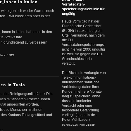
r_innen in Italien
Vorratsdaten-
speicherungsrichtlinie für
 wir eigentlich weder Waren, noch
ungültig
en. - Wir blockieren aber in der
Heute Vormittag hat der
Europäische Gerichtshof
(EuGH) in Luxemburg ein
r_innen in Italien haben es in den
Urteil verkündet, nach dem
te Streiks ihre
die EU-
n grundlegend zu verbessern.
Vorratsdatenspeicherungs-
richtlinie von 2006 ungültig
ist, weil sie gegen die EU-
-hits:
9.921
Grundrechtecharta
verstößt.
Die Richtlinie verlangte von
Telekommunikations-
unternehmen sämtliche
nen in Tusla
Verbindungsdaten ihrer
Kunden mehrere Monate
en der Reinigungsmittelfabrik Dita
lang zu speichern, ohne
mmen mit anderen Arbeiter_innen
dass ein konkreter
rutal angegriffen worden.
Verdacht oder eine
eitslose Menschen mit ihnen
besondere Gefährdung
 des Kantons Tusla gestürmt und
vorliegt. (telepolis.de -
Peter Mühlbauer)
09.04.2014
hits:
31849
ter