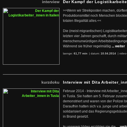
interview
Der Kampf der Logistikarbeite
>>Wenn wir Streikposten machen, dürften
Produktionsmittel noch Menschen blockier
totalen Illegalität alles.<<
Die (meist migrantischen) Logistikarbeite
letzten vier Jahren geschafft, durch militan
menschenunwürdigen Arbeitsbedingunge
Während sie früher regelmäßig
... weiter
laenge:
61,77 min
| datum:
10.04.2014
|
video
kurzdoku
Interview mit Dita Arbeiter_in
Februar 2014 - Interview mit Arbeiter_inn
in Tusla. Sie hatten am 5. Februar zusa
demonstriert und waren von der Polizei b
Daraufhin hatten sich v.a. junge und arb
solidarisiert und das Regierungsgebäude
in Brand gesetzt.
In unserem Video erzählen sie die
... wei