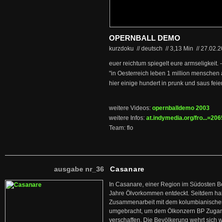
OPERNBALL DEMO
kurzdoku // deutsch
//
3,13 Min
//
27.02.
euer reichtum spiegelt eure armseligkeit.
"in Oesterreich leben 1 million mensche
hier einige hundert in prunk und saus feie
weitere Videos:
opernballdemo 2003
weitere Infos:
at.indymedia.org/fro...=2
Team: flo
ausgabe nr_36
Casanare
In Casanare, einer Region im Südosten B
Jahre Ölvorkommen entdeckt. Seitdem hab
Zusammenarbeit mit dem kolumbianischen
umgebracht, um dem Ölkonzern BP Zuga
verschaffen. Die Bevölkerung wehrt sich 