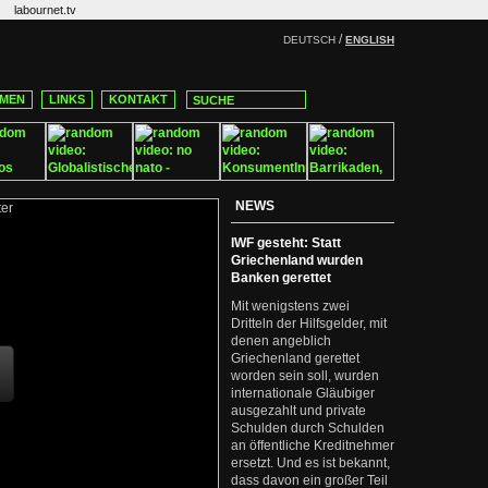
labournet.tv
/
DEUTSCH
ENGLISH
MEN
LINKS
KONTAKT
NEWS
IWF gesteht: Statt
Griechenland wurden
Banken gerettet
Mit wenigstens zwei
Dritteln der Hilfsgelder, mit
denen angeblich
Griechenland gerettet
worden sein soll, wurden
internationale Gläubiger
ausgezahlt und private
Schulden durch Schulden
an öffentliche Kreditnehmer
ersetzt. Und es ist bekannt,
dass davon ein großer Teil