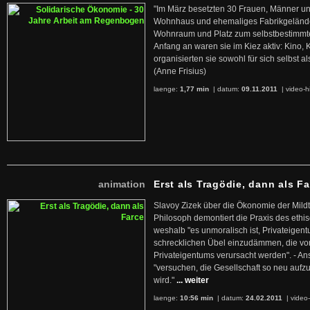
"Im März besetzten 30 Frauen, Männer un
Wohnhaus und ehemaliges Fabrikgelände
Wohnraum und Platz zum selbstbestimmt
Anfang an waren sie im Kiez aktiv: Kino,
organisierten sie sowohl für sich selbst al
(Anne Frisius)
laenge:
1,77 min
| datum:
09.11.2011
|
video-h
animation
Erst als Tragödie, dann als F
Slavoy Zizek über die Ökonomie der Mildt
Philosoph demontiert die Praxis des ethi
weshalb "es unmoralisch ist, Privateige
schrecklichen Übel einzudämmen, die von 
Privateigentums verursacht werden". - An
"versuchen, die Gesellschaft so neu auf
wird."
... weiter
laenge:
10:56 min
| datum:
24.02.2011
|
video-