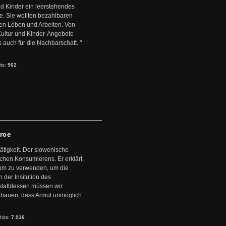
d Kinder ein leerstehendes
. Sie wollten bezahlbaren
en Leben und Arbeiten. Von
 Kultur und Kinder-Angebote
s auch für die Nachbarschaft. "
its:
962
arce
ätigkeit. Der slowenische
schen Konsumierens. Er erklärt,
ntum zu verwenden, um die
der Insitution des
stattdessen müssen wir
zubauen, dass Armut unmöglich
hits:
7.916