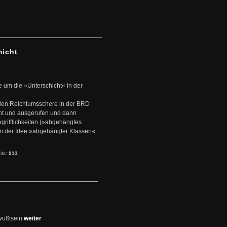
hicht
e um die »Unterschicht« in der
den Reichtumsschere in der BRD
nt und ausgerufen und dann
rifflichkeiten (»abgehängtes
um der Idee »abgehängter Klassen«
its:
913
wußtsein
weiter