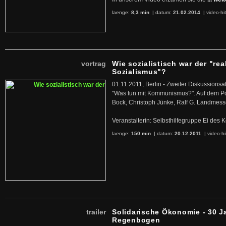
laenge:
8,3 min
| datum:
21.02.2014
|
video-hi
vortrag
Wie sozialistisch war der "rea
Sozialismus"?
01.11.2011, Berlin - Zweiter Diskussions
"Was tun mit Kommunismus?". Auf dem Po
Bock, Christoph Jünke, Ralf G. Landmess
Veranstalterin: Selbsthilfegruppe Ei de
laenge:
150 min
| datum:
20.12.2011
|
video-hi
trailer
Solidarische Ökonomie - 30 J
Regenbogen