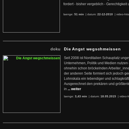
fordert - bisher vergeblich - Gerechtigke
laenge:
51 min
| datum:
22-12-2010
|
video-hit
doku
Die Angst wegschmeissen
Seit 2008 ist Norditalien Schauplatz ung
Unternehmen, Politik und Medien nutzen 
ohnehin schon bröckelnden Arbeiter_inne
der anderen Seite formiert sich jedoch g
Lohnskala ein lebendiger und schlagkräft
Ausgerechnet den prekären und größtente
in
... weiter
laenge:
3,43 min
| datum:
18.05.2015
|
video-h