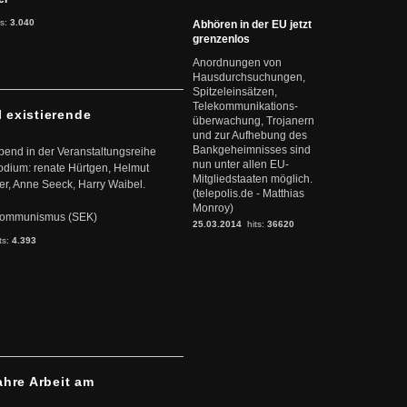
ts:
3.040
Abhören in der EU jetzt
grenzenlos
Anordnungen von
Hausdurchsuchungen,
Spitzeleinsätzen,
Telekommunikations-
l existierende
überwachung, Trojanern
und zur Aufhebung des
Bankgeheimnisses sind
abend in der Veranstaltungsreihe
nun unter allen EU-
dium: renate Hürtgen, Helmut
Mitgliedstaaten möglich.
er, Anne Seeck, Harry Waibel.
(telepolis.de - Matthias
Monroy)
s Kommunismus (SEK)
25.03.2014
hits:
36620
ts:
4.393
ahre Arbeit am