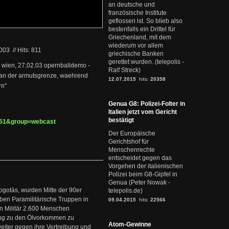
an deutsche und
französische Institute
geflossen ist. So blieb also
bestenfalls ein Drittel für
Griechenland, mit dem
wiederum vor allem
2003
//
Hits: 811
griechische Banken
gerettet wurden. (telepolis -
 - wien, 27.02.03 opernballdemo -
Ralf Streck)
n an der armutsgrenze, waehrend
12.07.2015
hits:
20358
rn"
Genua G8: Polizei-Folter in
Italien jetzt vom Gericht
bestätigt
0651&group=webcast
Der Europäische
Gerichtshof für
Menschenrechte
entscheidet gegen das
Vorgehen der italienischen
Polizei beim G8-Gipfel in
Genua (Peter Nowak -
ogotás, wurden Mitte der 90er
telepolis.de)
en Paramilitärische Truppen in
09.04.2015
hits:
22566
 Militär 2.600 Menschen
ng zu den Ölvorkommen zu
Atom-Gewinne
weiter gegen ihre Vertreibung und