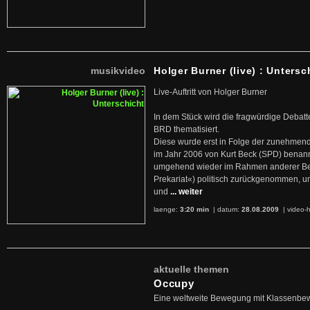
musikvideo
Holger Burner (live) : Untersc
Live-Auftritt von Holger Burner
In dem Stück wird die fragwürdige Debatt
BRD thematisiert.
Diese wurde erst in Folge der zunehmen
im Jahr 2006 von Kurt Beck (SPD) benan
umgehend wieder im Rahmen anderer Beg
Prekariat«) politisch zurückgenommen, 
und
... weiter
laenge:
3:20 min
| datum:
28.08.2009
|
video-h
aktuelle themen
Occupy
Eine weltweite Bewegung mit Klassenbe