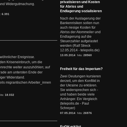
privatisieren und Kosten
it und Widergutmachung.
für Abriss und
Endlagerung sozialisieren
s:
6.391
Nach der Auslagerung der
Bankenrisiken sollen nun
auch riesige Kosten für
Abriss der Atommeiler und
Endlagerung auf die
Steuerzahler aufgelastet
werden (Ralf Streck
12.05.2014 - telepolis.de)
13.05.2014
hits:
28560
ewöhnlicher Ereignisse.
den Kriseneinbruch, um die
nrechte weiter auszuhöhlen; auf
Freiheit für das Imperium?
erade am untersten Ende der
Zwei Deutungen kursieren
iger Widerstand.
derzeit, um den Konflikt in
ils migrantischen Arbeiter_innen
der Ukraine zu erklären.
Sie widersprechen sich -
und haben beide viele
its:
18.032
Anhänger. Ein Vergleich
(telepolis.de - Paul
Schreyer)
07.05.2014
hits:
26976
EuGH erklärt