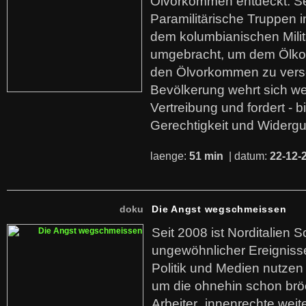
Ölvorkommen entdeckt. S
Paramilitärische Truppen 
dem kolumbianischen Mili
umgebracht, um dem Ölko
den Ölvorkommen zu versc
Bevölkerung wehrt sich we
Vertreibung und fordert - b
Gerechtigkeit und Widerg
laenge:
51 min
| datum:
22-12-
doku
Die Angst wegschmeissen
Seit 2008 ist Norditalien 
ungewöhnlicher Ereigniss
Politik und Medien nutzen
um die ohnehin schon br
Arbeiter_innenrechte weit