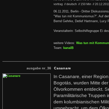
vortrag // deutsch
//
150 Min
//
20.12.201
06.11.2011, Berlin - Dritter Diskussion
"Was tun mit Kommunismus?". Auf dem 
Bernd Gehrke, Detlef Hartmann, Lucy R
Veranstalterin: Selbsthilfegruppe Ei
weitere Videos:
Was tun mit Kommu
Team:
kanalB
ausgabe nr_36
Casanare
In Casanare, einer Regio
Bogotás, wurden Mitte der
Ölvorkommen entdeckt. S
Paramilitärische Truppen 
dem kolumbianischen Mili
umgebracht, um dem Ölko