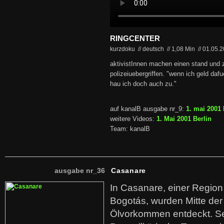
RINGCENTER
kurzdoku // deutsch
//
1,08 Min
//
01.05.
aktivistInnen machen einen stand und 
polizeiuebergriffen. "wenn ich geld daf
hau ich doch auch zu."
auf kanalB ausgabe nr_9:
1. mai 2001 
weitere Videos:
1. Mai 2001 Berlin
Team: kanalB
ausgabe nr_36
Casanare
In Casanare, einer Regio
Bogotás, wurden Mitte der
Ölvorkommen entdeckt. S