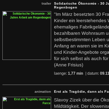
trailer
Solidarische Ökonomie - 30 J
Regenbogen
"Im März besetzten 30 Fr
Kinder ein leerstehende
ehemaliges Fabrikgelände.
bezahlbaren Wohnraum u
selbstbestimmten Leben u
Anfang an waren sie im Kie
und Kinder-Angebote organ
für sich selbst als auch fü
(Anne Frisius)
laenge:
1,77 min
| datum:
09.1
animation
Erst als Tragödie, dann als F
Slavoy Zizek über die Ök
Mildtätigkeit. Der sloweni