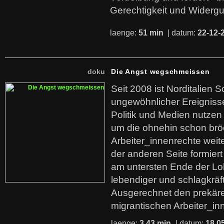
Gerechtigkeit und Widerg
laenge:
51 min
| datum:
22-12-
doku
Die Angst wegschmeissen
Seit 2008 ist Norditalien 
ungewöhnlicher Ereigniss
Politik und Medien nutzen
um die ohnehin schon br
Arbeiter_innenrechte weit
der anderen Seite formier
am untersten Ende der Lo
lebendiger und schlagkräf
Ausgerechnet den prekäre
migrantischen Arbeiter_in
laenge:
3,43 min
| datum:
18.0