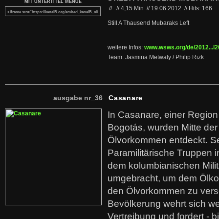
MIT UNTERTITEL MENUE
//
//
4,15 Min
//
19.06.2012
//
Hits: 166
Still A Thausend Mubaraks Left
weitere Infos:
www.wsws.org/de/2012...l2
Team: Jasmina Metwaly / Philip Rizk
ausgabe nr_36
Casanare
In Casanare, einer Regio
Bogotás, wurden Mitte der
Ölvorkommen entdeckt. S
Paramilitärische Truppen 
dem kolumbianischen Mili
umgebracht, um dem Ölko
den Ölvorkommen zu versc
Bevölkerung wehrt sich we
Vertreibung und fordert - b