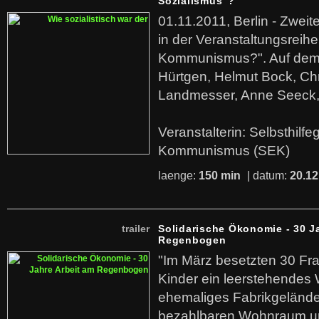
Sozialismus"?
01.11.2011, Berlin - Zwei
in der Veranstaltungsreihe
Kommunismus?". Auf dem
Hürtgen, Helmut Bock, Chr
Landmesser, Anne Seeck, 
Veranstalterin: Selbsthilf
Kommunismus (SEK)
laenge:
150 min
| datum:
20.12
trailer
Solidarische Ökonomie - 30 J
Regenbogen
"Im März besetzten 30 Fr
Kinder ein leerstehende
ehemaliges Fabrikgelände.
bezahlbaren Wohnraum u