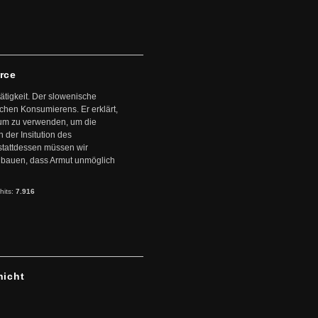
arce
ätigkeit. Der slowenische
schen Konsumierens. Er erklärt,
ntum zu verwenden, um die
der Insitution des
stattdessen müssen wir
zubauen, dass Armut unmöglich
hits:
7.916
hicht