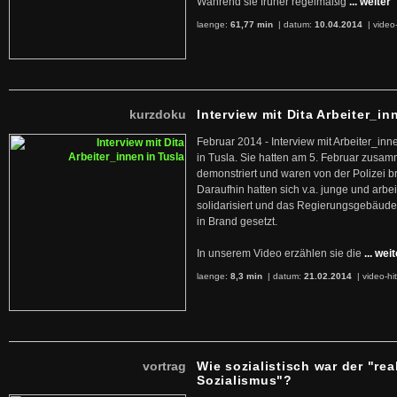
Während sie früher regelmäßig
... weiter
laenge:
61,77 min
| datum:
10.04.2014
|
video
kurzdoku
Interview mit Dita Arbeiter_in
Februar 2014 - Interview mit Arbeiter_inn
in Tusla. Sie hatten am 5. Februar zusa
demonstriert und waren von der Polizei b
Daraufhin hatten sich v.a. junge und arb
solidarisiert und das Regierungsgebäude
in Brand gesetzt.
In unserem Video erzählen sie die
... wei
laenge:
8,3 min
| datum:
21.02.2014
|
video-hi
vortrag
Wie sozialistisch war der "rea
Sozialismus"?