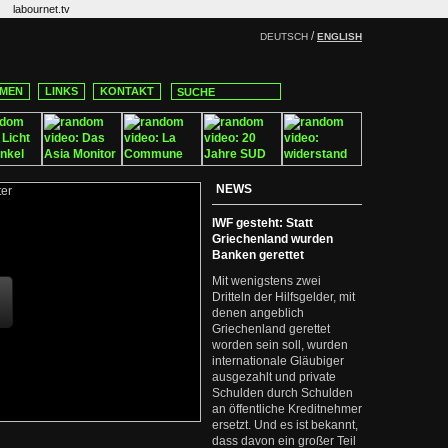
labournet.tv
/
DEUTSCH
ENGLISH
MEN
LINKS
KONTAKT
NEWS
IWF gesteht: Statt
Griechenland wurden
Banken gerettet
Mit wenigstens zwei
Dritteln der Hilfsgelder, mit
denen angeblich
Griechenland gerettet
worden sein soll, wurden
internationale Gläubiger
ausgezahlt und private
Schulden durch Schulden
an öffentliche Kreditnehmer
ersetzt. Und es ist bekannt,
dass davon ein großer Teil