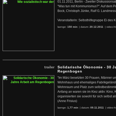
01.11.2011, Berlin - Zweiter Diskussions
"Was tun mit Kommunismus?". Auf dem Po
Bock, Christoph Jünke, Ralf G. Landmess
Veranstalterin: Selbsthilfegruppe Ei de
laenge:
150 min
| datum:
20.12.2011
|
video-hi
trailer
Solidarische Ökonomie - 30 J
Regenbogen
"Im März besetzten 30 Frauen, Männer un
Wohnhaus und ehemaliges Fabrikgelände
Wohnraum und Platz zum selbstbestimmt
Anfang an waren sie im Kiez aktiv: Kino,
organisierten sie sowohl für sich selbst al
(Anne Frisius)
laenge:
1,77 min
| datum:
09.11.2011
|
video-h