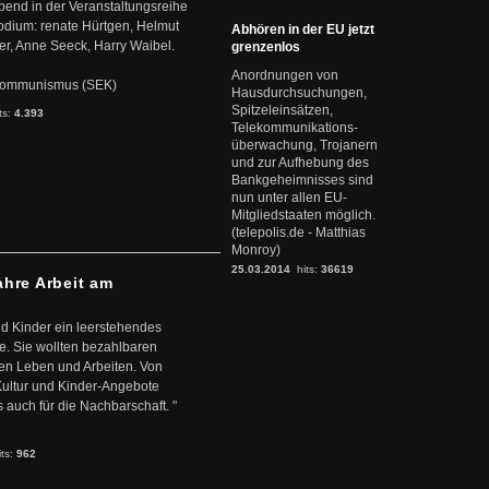
abend in der Veranstaltungsreihe
dium: renate Hürtgen, Helmut
Abhören in der EU jetzt
er, Anne Seeck, Harry Waibel.
grenzenlos
Anordnungen von
s Kommunismus (SEK)
Hausdurchsuchungen,
Spitzeleinsätzen,
ts:
4.393
Telekommunikations-
überwachung, Trojanern
und zur Aufhebung des
Bankgeheimnisses sind
nun unter allen EU-
Mitgliedstaaten möglich.
(telepolis.de - Matthias
Monroy)
25.03.2014
hits:
36619
ahre Arbeit am
d Kinder ein leerstehendes
. Sie wollten bezahlbaren
en Leben und Arbeiten. Von
 Kultur und Kinder-Angebote
s auch für die Nachbarschaft. "
its:
962