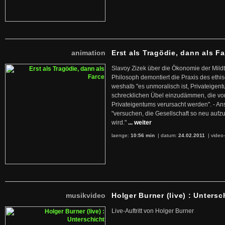
animation
Erst als Tragödie, dann als F
Slavoy Zizek über die Ökonomie der Mildt
Philosoph demontiert die Praxis des ethi
weshalb "es unmoralisch ist, Privateige
schrecklichen Übel einzudämmen, die von 
Privateigentums verursacht werden". - An
"versuchen, die Gesellschaft so neu auf
wird."
... weiter
laenge:
10:56 min
| datum:
24.02.2011
|
video-
musikvideo
Holger Burner (live) : Untersc
Live-Auftritt von Holger Burner