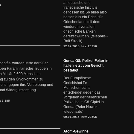
an deutsche und
8
französische Institute
geflossen ist. So blieb also
bestenfalls ein Drittel für
Griechenland, mit dem
wiederum vor allem
griechische Banken
gerettet wurden. (telepolis -
Ralf Streck)
12.07.2015
hits:
20356
Genua G8: Polizei-Folter in
ogotás, wurden Mitte der 90er
Italien jetzt vom Gericht
en Paramilitärische Truppen in
bestätigt
 Militär 2.600 Menschen
Der Europäische
ng zu den Ölvorkommen zu
Gerichtshof für
weiter gegen ihre Vertreibung und
Menschenrechte
it und Widergutmachung.
entscheidet gegen das
Vorgehen der italienischen
s:
6.385
Polizei beim G8-Gipfel in
Genua (Peter Nowak -
telepolis.de)
09.04.2015
hits:
22565
Atom-Gewinne