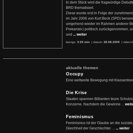
In dem Stück wird die fragwürdige Debatt
BRD thematisiert.
Diese wurde erst in Folge der zunehmen
im Jahr 2006 von Kurt Beck (SPD) benan
umgehend wieder im Rahmen anderer Beg
Prekariat«) politisch zurückgenommen, 
und
... weiter
laenge:
3:20 min
| datum:
28.08.2009
|
video-h
aktuelle themen
Occupy
Eine weltweite Bewegung mit Klassenbe
Die Krise
Staaten spannen Billiarden teure Schutz
Konzerne. Nachdem die Gewinne ...
weit
Feminismus
Feminismus ist der Glaube an die soziale
Gleichheit der Geschlechter. ...
... weiter