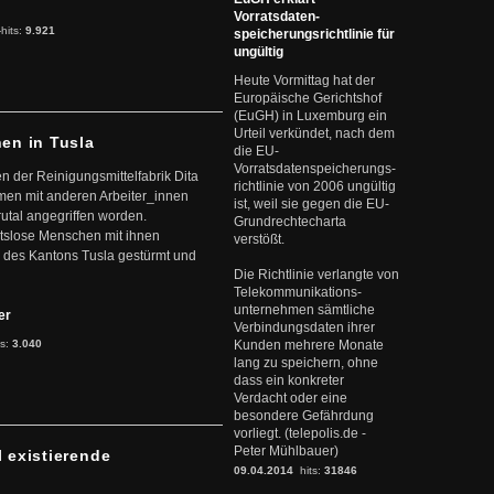
Vorratsdaten-
-hits:
9.921
speicherungsrichtlinie für
ungültig
Heute Vormittag hat der
Europäische Gerichtshof
(EuGH) in Luxemburg ein
Urteil verkündet, nach dem
nen in Tusla
die EU-
Vorratsdatenspeicherungs-
en der Reinigungsmittelfabrik Dita
richtlinie von 2006 ungültig
mmen mit anderen Arbeiter_innen
ist, weil sie gegen die EU-
rutal angegriffen worden.
Grundrechtecharta
eitslose Menschen mit ihnen
verstößt.
 des Kantons Tusla gestürmt und
Die Richtlinie verlangte von
Telekommunikations-
unternehmen sämtliche
ter
Verbindungsdaten ihrer
ts:
3.040
Kunden mehrere Monate
lang zu speichern, ohne
dass ein konkreter
Verdacht oder eine
besondere Gefährdung
vorliegt. (telepolis.de -
Peter Mühlbauer)
l existierende
09.04.2014
hits:
31846