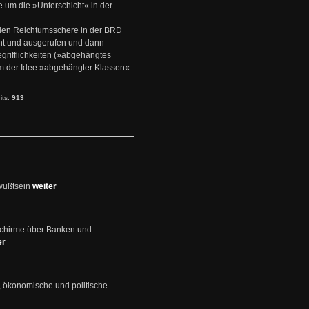
e um die »Unterschicht« in der
den Reichtumsschere in der BRD
nt und ausgerufen und dann
rifflichkeiten (»abgehängtes
um der Idee »abgehängter Klassen«
its:
913
wußtsein
weiter
schirme über Banken und
er
, ökonomische und politische