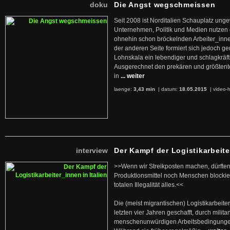
doku
Die Angst wegschmeissen
Seit 2008 ist Norditalien Schauplatz ung
Unternehmen, Politik und Medien nutzen 
ohnehin schon bröckelnden Arbeiter_inne
der anderen Seite formiert sich jedoch g
Lohnskala ein lebendiger und schlagkräft
Ausgerechnet den prekären und größtente
in
... weiter
laenge:
3,43 min
| datum:
18.05.2015
|
video-h
interview
Der Kampf der Logistikarbeite
>>Wenn wir Streikposten machen, dürften
Produktionsmittel noch Menschen blockier
totalen Illegalität alles.<<
Die (meist migrantischen) Logistikarbeite
letzten vier Jahren geschafft, durch militan
menschenunwürdigen Arbeitsbedingunge