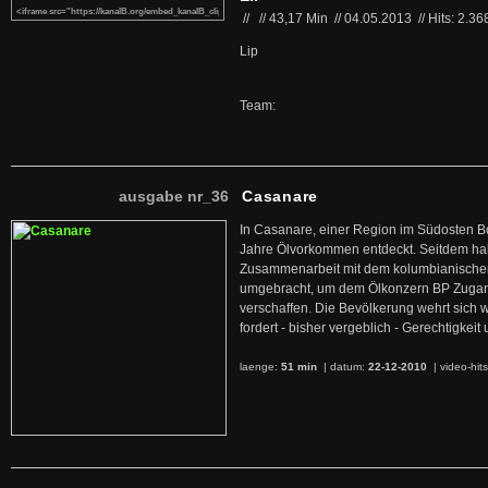
//
//
43,17 Min
//
04.05.2013
//
Hits: 2.36
Lip
Team:
ausgabe nr_36
Casanare
In Casanare, einer Region im Südosten B
Jahre Ölvorkommen entdeckt. Seitdem hab
Zusammenarbeit mit dem kolumbianischen
umgebracht, um dem Ölkonzern BP Zuga
verschaffen. Die Bevölkerung wehrt sich 
fordert - bisher vergeblich - Gerechtigke
laenge:
51 min
| datum:
22-12-2010
|
video-hit