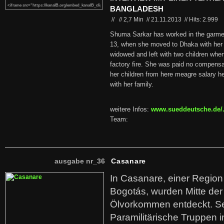
BANGLADESH
//
//
2,7 Min
//
21.11.2013
//
Hits: 2.999
Shuma Sarkar has worked in the garmen
13, when she moved to Dhaka with her 
widowed and left with two children when
factory fire. She was paid no compensat
her children from here meagre salary he
with her family.
weitere Infos:
www.sueddeutsche.de/.
Team:
ausgabe nr_36
Casanare
In Casanare, einer Regio
Bogotás, wurden Mitte der
Ölvorkommen entdeckt. S
Paramilitärische Truppen 