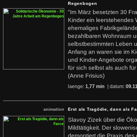
Regenbogen
"Im März besetzten 30 Fr
Kinder ein leerstehende
ehemaliges Fabrikgelände.
bezahlbaren Wohnraum u
selbstbestimmten Leben u
Anfang an waren sie im Kie
und Kinder-Angebote organ
für sich selbst als auch fü
(Anne Frisius)
laenge:
1,77 min
| datum:
09.1
animation
Erst als Tragödie, dann als F
Slavoy Zizek über die Ök
Mildtätigkeit. Der sloweni
demontiert die Praxis des