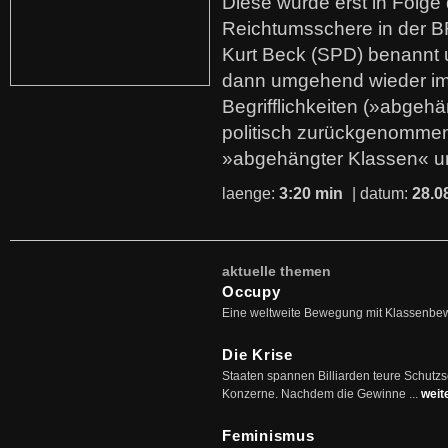
Diese wurde erst in Folg
Reichtumsschere in der B
Kurt Beck (SPD) benannt
dann umgehend wieder i
Begrifflichkeiten (»abgehä
politisch zurückgenommen
»abgehängter Klassen« u
laenge:
3:20 min
| datum:
28.0
aktuelle themen
Occupy
Eine weltweite Bewegung mit Klassenbe
Die Krise
Staaten spannen Billiarden teure Schutz
Konzerne. Nachdem die Gewinne ...
weit
Feminismus