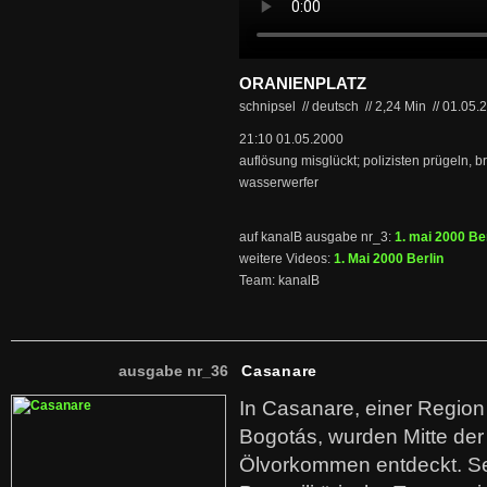
ORANIENPLATZ
schnipsel // deutsch
//
2,24 Min
//
01.05.
21:10 01.05.2000
auflösung misglückt; polizisten prügeln, b
wasserwerfer
auf kanalB ausgabe nr_3:
1. mai 2000 Ber
weitere Videos:
1. Mai 2000 Berlin
Team: kanalB
ausgabe nr_36
Casanare
In Casanare, einer Regio
Bogotás, wurden Mitte der
Ölvorkommen entdeckt. S