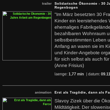
trailer
Solidarische Ökonomie - 30 J
Regenbogen
"Im März besetzten 30 Fr
Kinder ein leerstehende
ehemaliges Fabrikgelände.
bezahlbaren Wohnraum u
selbstbestimmten Leben u
Anfang an waren sie im Kie
und Kinder-Angebote organ
für sich selbst als auch fü
(Anne Frisius)
laenge:
1,77 min
| datum:
09.1
animation
Erst als Tragödie, dann als F
Slavoy Zizek über die Ök
Mildtätigkeit. Der sloweni