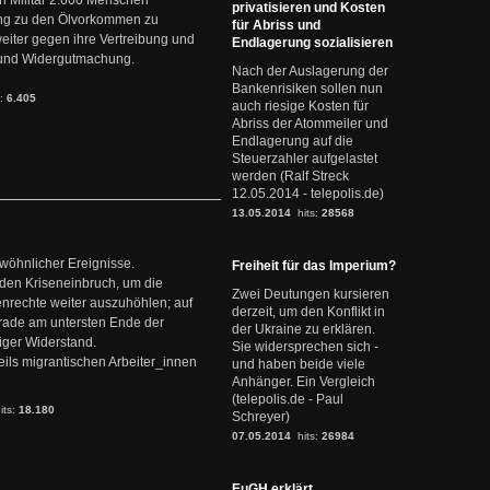
 Militär 2.600 Menschen
privatisieren und Kosten
ng zu den Ölvorkommen zu
für Abriss und
weiter gegen ihre Vertreibung und
Endlagerung sozialisieren
it und Widergutmachung.
Nach der Auslagerung der
Bankenrisiken sollen nun
s:
6.405
auch riesige Kosten für
Abriss der Atommeiler und
Endlagerung auf die
Steuerzahler aufgelastet
werden (Ralf Streck
12.05.2014 - telepolis.de)
13.05.2014
hits:
28568
ewöhnlicher Ereignisse.
Freiheit für das Imperium?
den Kriseneinbruch, um die
Zwei Deutungen kursieren
nrechte weiter auszuhöhlen; auf
derzeit, um den Konflikt in
erade am untersten Ende der
der Ukraine zu erklären.
iger Widerstand.
Sie widersprechen sich -
ils migrantischen Arbeiter_innen
und haben beide viele
Anhänger. Ein Vergleich
(telepolis.de - Paul
its:
18.180
Schreyer)
07.05.2014
hits:
26984
EuGH erklärt