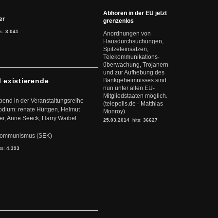
Abhören in der EU jetzt
ter
grenzenlos
ts:
3.041
Anordnungen von
Hausdurchsuchungen,
Spitzeleinsätzen,
Telekommunikations-
überwachung, Trojanern
und zur Aufhebung des
l existierende
Bankgeheimnisses sind
nun unter allen EU-
Mitgliedstaaten möglich.
abend in der Veranstaltungsreihe
(telepolis.de - Matthias
dium: renate Hürtgen, Helmut
Monroy)
er, Anne Seeck, Harry Waibel.
25.03.2014
hits:
36627
s Kommunismus (SEK)
ts:
4.393