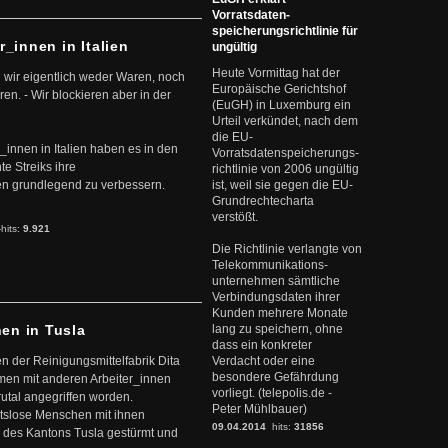
Vorratsdaten-
speicherungsrichtlinie für
r_innen in Italien
ungültig
Heute Vormittag hat der
 wir eigentlich weder Waren, noch
Europäische Gerichtshof
en. - Wir blockieren aber in der
(EuGH) in Luxemburg ein
Urteil verkündet, nach dem
die EU-
r_innen in Italien haben es in den
Vorratsdatenspeicherungs-
te Streiks ihre
richtlinie von 2006 ungültig
n grundlegend zu verbessern.
ist, weil sie gegen die EU-
Grundrechtecharta
verstößt.
-hits:
9.921
Die Richtlinie verlangte von
Telekommunikations-
unternehmen sämtliche
Verbindungsdaten ihrer
Kunden mehrere Monate
nen in Tusla
lang zu speichern, ohne
dass ein konkreter
en der Reinigungsmittelfabrik Dita
Verdacht oder eine
besondere Gefährdung
mmen mit anderen Arbeiter_innen
vorliegt. (telepolis.de -
rutal angegriffen worden.
Peter Mühlbauer)
eitslose Menschen mit ihnen
09.04.2014
hits:
31856
 des Kantons Tusla gestürmt und