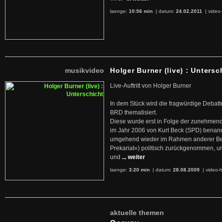
laenge:
10:56 min
| datum:
24.02.2011
|
video-
musikvideo
Holger Burner (live) : Untersc
Live-Auftritt von Holger Burner
In dem Stück wird die fragwürdige Debatt
BRD thematisiert.
Diese wurde erst in Folge der zunehmen
im Jahr 2006 von Kurt Beck (SPD) benan
umgehend wieder im Rahmen anderer Beg
Prekariat«) politisch zurückgenommen, 
und
... weiter
laenge:
3:20 min
| datum:
28.08.2009
|
video-h
aktuelle themen