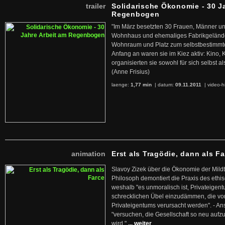
trailer
Solidarische Ökonomie - 30 J
Regenbogen
"Im März besetzten 30 Frauen, Männer un
Wohnhaus und ehemaliges Fabrikgelände
Wohnraum und Platz zum selbstbestimmt
Anfang an waren sie im Kiez aktiv: Kino,
organisierten sie sowohl für sich selbst al
(Anne Frisius)
laenge:
1,77 min
| datum:
09.11.2011
|
video-h
animation
Erst als Tragödie, dann als F
Slavoy Zizek über die Ökonomie der Mildt
Philosoph demontiert die Praxis des ethi
weshalb "es unmoralisch ist, Privateige
schrecklichen Übel einzudämmen, die von 
Privateigentums verursacht werden". - An
"versuchen, die Gesellschaft so neu auf
wird."
... weiter