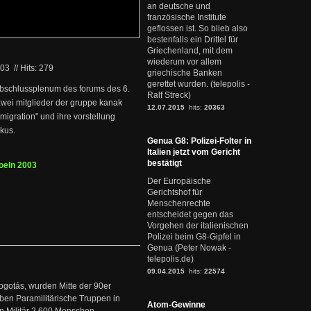
an deutsche und
französische Institute
geflossen ist. So blieb also
bestenfalls ein Drittel für
Griechenland, mit dem
wiederum vor allem
003
//
Hits: 279
griechische Banken
gerettet wurden. (telepolis -
 abschlussplenum des forums des 6.
Ralf Streck)
zwei mitglieder der gruppe kanak
12.07.2015
hits:
20363
migration" und ihre vorstellung
okus.
Genua G8: Polizei-Folter in
Italien jetzt vom Gericht
bestätigt
oeln 2003
Der Europäische
Gerichtshof für
Menschenrechte
entscheidet gegen das
Vorgehen der italienischen
Polizei beim G8-Gipfel in
Genua (Peter Nowak -
telepolis.de)
09.04.2015
hits:
22574
ogotás, wurden Mitte der 90er
en Paramilitärische Truppen in
Atom-Gewinne