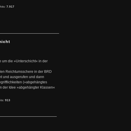
hits:
7.917
hicht
e um die »Unterschicht« in der
den Reichtumsschere in der BRD
nt und ausgerufen und dann
rifflichkeiten (»abgehängtes
um der Idee »abgehängter Klassen«
its:
913