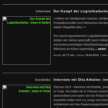
interview
Der Kampf der Logistikarbeite
>>Wenn wir Streikposten machen, dürften
Produktionsmittel noch Menschen blockier
totalen Illegalität alles.<<
Die (meist migrantischen) Logistikarbeite
letzten vier Jahren geschafft, durch militan
menschenunwürdigen Arbeitsbedingunge
Während sie früher regelmäßig
... weiter
laenge:
61,77 min
| datum:
10.04.2014
|
video
kurzdoku
Interview mit Dita Arbeiter_in
Februar 2014 - Interview mit Arbeiter_inn
in Tusla. Sie hatten am 5. Februar zusa
demonstriert und waren von der Polizei b
Daraufhin hatten sich v.a. junge und arb
solidarisiert und das Regierungsgebäude