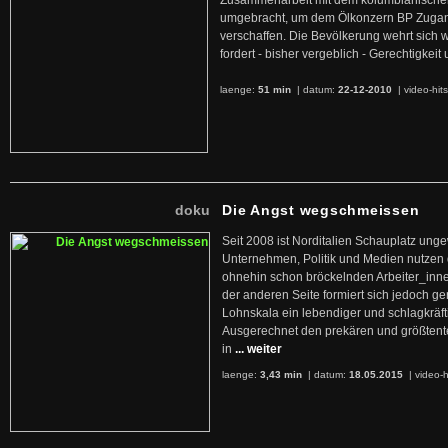
Zusammenarbeit mit dem kolumbianischen
umgebracht, um dem Ölkonzern BP Zuga
verschaffen. Die Bevölkerung wehrt sich 
fordert - bisher vergeblich - Gerechtigke
laenge:
51 min
| datum:
22-12-2010
|
video-hit
doku
Die Angst wegschmeissen
Seit 2008 ist Norditalien Schauplatz ung
Unternehmen, Politik und Medien nutzen 
ohnehin schon bröckelnden Arbeiter_inne
der anderen Seite formiert sich jedoch g
Lohnskala ein lebendiger und schlagkräft
Ausgerechnet den prekären und größtente
in
... weiter
laenge:
3,43 min
| datum:
18.05.2015
|
video-h