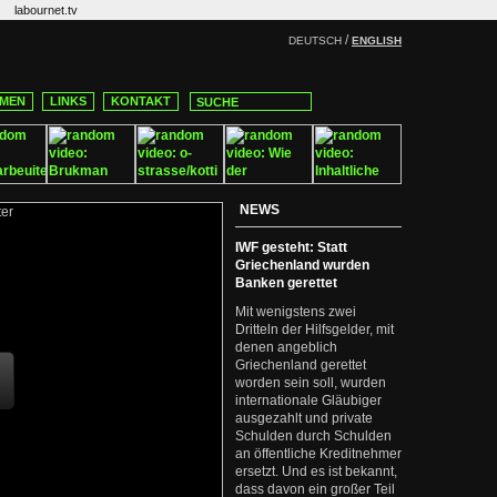
labournet.tv
/
DEUTSCH
ENGLISH
MEN
LINKS
KONTAKT
NEWS
IWF gesteht: Statt
Griechenland wurden
Banken gerettet
Mit wenigstens zwei
Dritteln der Hilfsgelder, mit
denen angeblich
Griechenland gerettet
worden sein soll, wurden
internationale Gläubiger
ausgezahlt und private
Schulden durch Schulden
an öffentliche Kreditnehmer
ersetzt. Und es ist bekannt,
dass davon ein großer Teil