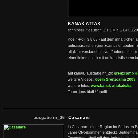
KANAK ATTAK
schnipsel // deutsch
//
1,5 Min
//
04.08.2
Koeln-Poll, 3.8.03 - auf dem inhaltlichen
antirassistischen grenzcamps erlaeutern 
attak ihr verstaendnis von "autonomie der 
einer linken politik mit antirassistischem f
auf kanalB ausgabe nr_20:
grenzcamp K
weitere Videos:
Koeln Grenzcamp 2003
weitere Infos:
www.kanak-attak.de/ka
Team: jens blatt / fanelli
ausgabe nr_36
Casanare
In Casanare, einer Region im Südosten B
Jahre Ölvorkommen entdeckt. Seitdem hab