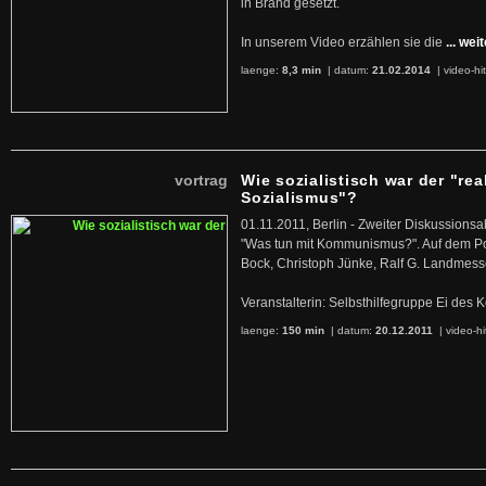
in Brand gesetzt.
In unserem Video erzählen sie die
... wei
laenge:
8,3 min
| datum:
21.02.2014
|
video-hi
vortrag
Wie sozialistisch war der "rea
Sozialismus"?
01.11.2011, Berlin - Zweiter Diskussions
"Was tun mit Kommunismus?". Auf dem Po
Bock, Christoph Jünke, Ralf G. Landmess
Veranstalterin: Selbsthilfegruppe Ei de
laenge:
150 min
| datum:
20.12.2011
|
video-hi