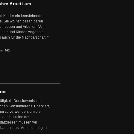
ahre Arbeit am
d Kinder ein leerstehendes
. Sie wollten bezahlbaren
en Leben und Arbeiten. Von
 Kultur und Kinder-Angebote
s auch für die Nachbarschaft. "
its:
962
arce
ätigkeit. Der slowenische
schen Konsumierens. Er erklärt,
ntum zu verwenden, um die
der Insitution des
stattdessen müssen wir
zubauen, dass Armut unmöglich