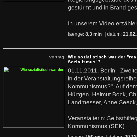
gestürmt und in Brand ges
In unserem Video erzählen
laenge:
8,3 min
| datum:
21.02
vortrag
Wie sozialistisch war der "rea
Sozialismus"?
01.11.2011, Berlin - Zwei
in der Veranstaltungsreihe
Kommunismus?". Auf dem
Hürtgen, Helmut Bock, Chr
Landmesser, Anne Seeck, 
Veranstalterin: Selbsthilf
Kommunismus (SEK)
laenge:
150 min
| datum:
20.12