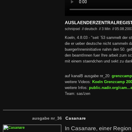
AUSLAENDERZENTRALREGIS
schnipsel // deutsch
//
3 Min
//
05.08.20
Koeln, 4.8.03 - "seit ´53 sammelt der s
die er ueber deutsche nicht sammeln da
buergerInneninitiative nahm den 50. g
den beamtInnen fuer Ihre arbeit zum s
mit einem staendchen und sekt zu dan
auf kanalB ausgabe nr_20:
grenzcamp
weitere Videos:
Koeln Grenzcamp 20
weitere Infos:
public.nadir.org/cam..
Team: sas/zen
ausgabe nr_36
Casanare
In Casanare, einer Regio