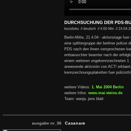
DURCHSUCHUNG DER PDS-B
kurzdoku // deutsch
//
4:00 Min
//
24.04.
Berlin-Mitte, 21.4.04 - aktionstage fuer 
eine splittergruppe der berliner polizei
PDS nach den ihnen versprochenen ken
enttaeuschter beamter nach der erfolg
einem weiteren ungekennzeichneten 1. m
anwesende aktivistin von ACT! erklaert
kennzeichnungsplaketten fuer polizistI
weitere Videos:
1. Mai 2004 Berlin
weitere Infos:
www.mai-steine.de
Team: wanja, jens blatt
ausgabe nr_36
Casanare