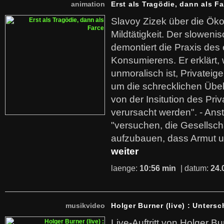
animation
Erst als Tragödie, dann als F
Slavoy Zizek über die Ök
Mildtätigkeit. Der sloweni
demontiert die Praxis des
Konsumierens. Er erklärt,
unmoralisch ist, Privatei
um die schrecklichen Übe
von der Insitution des Pri
verursacht werden". - Ans
"versuchen, die Gesellsch
aufzubauen, dass Armut u
weiter
laenge:
10:56 min
| datum:
24.
musikvideo
Holger Burner (live) : Untersc
Live-Auftritt von Holger Bu